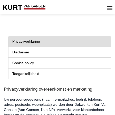
Naar
KURT
VAN GANSEN
inhoud
Privacyverklaring
Disclaimer
Cookie policy
Toegankelijkheid
Privacyverklaring overeenkomst en marketing
Uw persoonsgegevens (naam, e-mailadres, bedrijf, telefoon,
adres, postcode, woonplaats) worden door Dakwerken Kurt Van
Gansen (Van Gansen, Kurt NP) verwerkt, voor klantenbeheer op
basis van de contractuele relatie als gevolg van uw