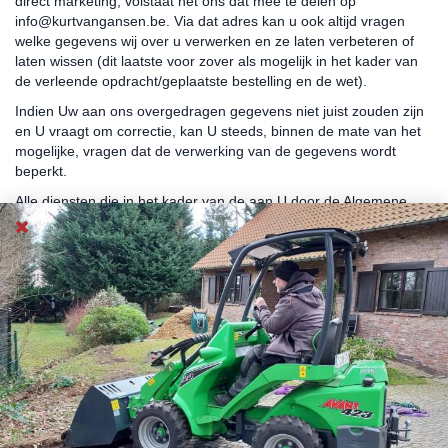
direct marketing, volstaat het ons dat mee te delen op
info@kurtvangansen.be. Via dat adres kan u ook altijd vragen
welke gegevens wij over u verwerken en ze laten verbeteren of
laten wissen (dit laatste voor zover als mogelijk in het kader van
de verleende opdracht/geplaatste bestelling en de wet).
Indien Uw aan ons overgedragen gegevens niet juist zouden zijn
en U vraagt om correctie, kan U steeds, binnen de mate van het
mogelijke, vragen dat de verwerking van de gegevens wordt
beperkt.
Alle diensten die in het kader van de aan U door de Algemene
Verordening Gegevensverwerking verleende rechten worden
uitgevoerd, zijn, binnen de mate van het redelijke, kosteloos.
Als u het niet eens bent met de manier waarop wij uw gegevens
verwerken, kan u zich wenden tot de Commissie voor de
bescherming van de persoonlijke levenssfeer (Drukpersstraat 35
te 1000 Brussel).